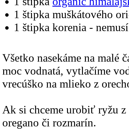
1 štipka
organic
himalájsk
1 štipka muškátového or
1 štipka korenia - nemus
Všetko nasekáme na malé čas
moc vodnatá, vytlačíme vod
vrecúško na mlieko z orech
Ak si chceme urobiť ryžu z 
oregano či rozmarín.