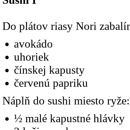
Do plátov riasy Nori zabal
avokádo
uhoriek
čínskej kapusty
červenú papriku
Náplň do sushi miesto ryže:
½ malé kapustné hlávky