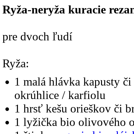
Ryža-neryža kuracie reza
pre dvoch ľudí
Ryža:
1 malá hlávka kapusty či 
okrúhlice / karfiolu
1 hrsť kešu orieškov či 
1 lyžička bio olivového o