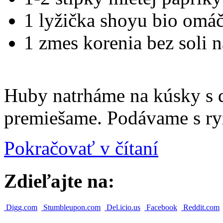
1 lyžička shoyu bio omá
1 zmes korenia bez soli n
Huby natrháme na kúsky s 
premiešame. Podávame s ry
Pokračovať v čítaní
Zdieľajte na:
Digg.com
Stumbleupon.com
Del.icio.us
Facebook
Reddit.com