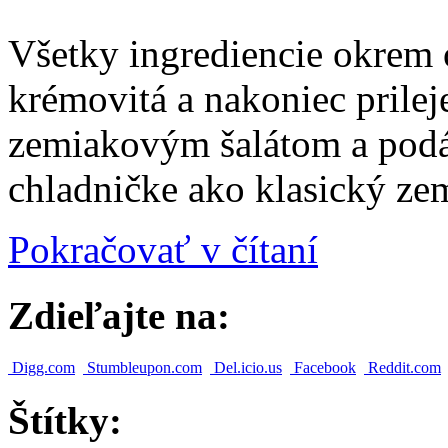
Všetky ingrediencie okrem 
krémovitá a nakoniec prile
zemiakovým šalátom a pod
chladničke ako klasický zem
Pokračovať v čítaní
Zdieľajte na:
Digg.com
Stumbleupon.com
Del.icio.us
Facebook
Reddit.com
Štítky: