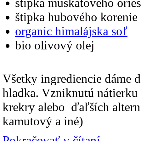
štipka muškátového orie
štipka hubového korenie
organic himalájska soľ
bio olivový olej
Všetky ingrediencie dáme 
hladka. Vzniknutú nátierk
krekry alebo ďaľších altern
kamutový a iné)
Pokračovať v čítaní