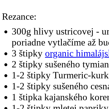
Rezance:
300g hlivy ustricovej -
poriadne vytlačíme až bu
3 štipky
organic himalájs
2 štipky sušeného tymia
1-2 štipky Turmeric-kur
1-2 štipky sušeného cesn
1 štipka kajanského kore
1-2 štipky mletej papriky