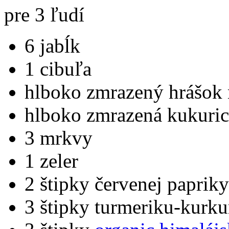
pre 3 ľudí
6 jabĺk
1 cibuľa
hlboko zmrazený hrášok
hlboko zmrazená kukuric
3 mrkvy
1 zeler
2 štipky červenej papriky
3 štipky turmeriku-kurk