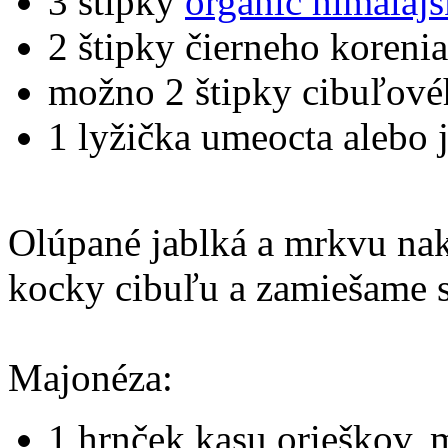
3 štipky
organic himalájs
2 štipky čierneho korenia
možno 2 štipky cibuľové
1 lyžička umeocta alebo 
Olúpané jablká a mrkvu nak
kocky cibuľu a zamiešame 
Majonéza:
1 hrnček kasu orieškov, m