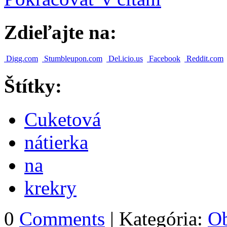
Zdieľajte na:
Digg.com
Stumbleupon.com
Del.icio.us
Facebook
Reddit.com
Štítky:
Cuketová
nátierka
na
krekry
0
Comments
| Kategória:
Ob