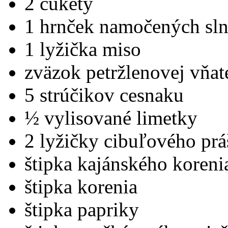
2 cukety
1 hrnček namočených sl
1 lyžička miso
zväzok petržlenovej vňat
5 strúčikov cesnaku
½ vylisované limetky
2 lyžičky cibuľového prá
štipka kajánského koreni
štipka korenia
štipka papriky