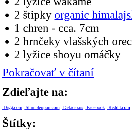
2 lyžice wakame
2 štipky
organic himalajs
1 chren - cca. 7cm
2 hrnčeky vlašských ore
2 lyžice shoyu omáčky
Pokračovať v čítaní
Zdieľajte na:
Digg.com
Stumbleupon.com
Del.icio.us
Facebook
Reddit.com
Štítky: