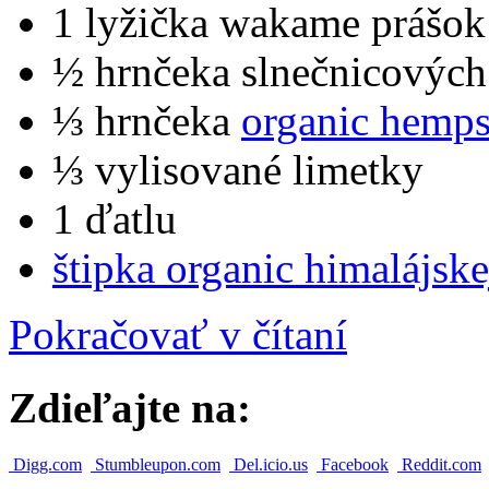
1 lyžička wakame prášok
½ hrnčeka slnečnicovýc
⅓ hrnčeka
organic
hemps
⅓ vylisované limetky
1 ďatlu
štipka organic himalájske
Pokračovať v čítaní
Zdieľajte na:
Digg.com
Stumbleupon.com
Del.icio.us
Facebook
Reddit.com