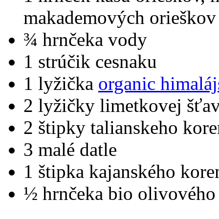
makademových orieškov
¾ hrnčeka vody
1 strúčik cesnaku
1 lyžička
organic himaláj
2 lyžičky limetkovej šťa
2 štipky talianskeho kore
3 malé datle
1 štipka kajanského kore
½ hrnčeka bio olivového 