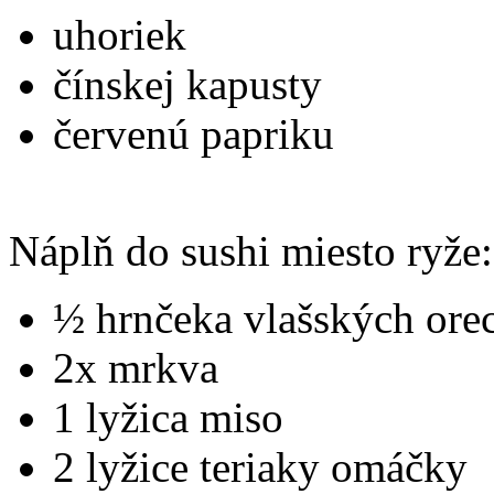
uhoriek
čínskej kapusty
červenú papriku
Náplň do sushi miesto ryže:
½ hrnčeka vlašských ore
2x mrkva
1 lyžica miso
2 lyžice teriaky omáčky