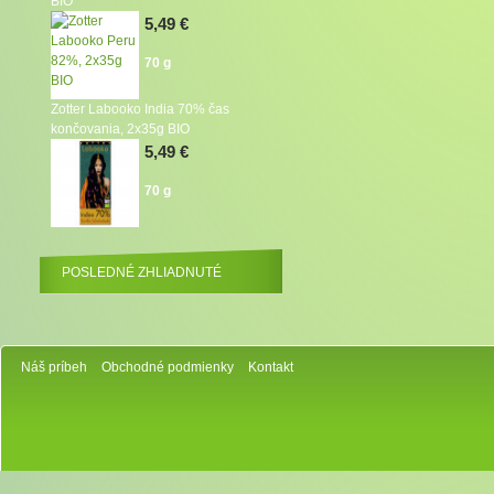
BIO
5,49 €
70 g
Zotter Labooko India 70% čas
končovania, 2x35g BIO
5,49 €
70 g
POSLEDNÉ ZHLIADNUTÉ
Náš príbeh
Obchodné podmienky
Kontakt