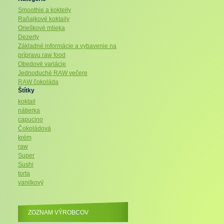
Smoothie a kokteily
Raňajkové koktaily
Orieškové mlieka
Dezerty
Základné informácie a vybavenie na
prípravu raw food
Obedové variácie
Jednoduché RAW večere
RAW čokoláda
Štítky
koktail
nátierka
capucino
Čokoládová
krém
raw
Super
Sushi
torta
vanilkový
ZOZNAM VÝROBCOV