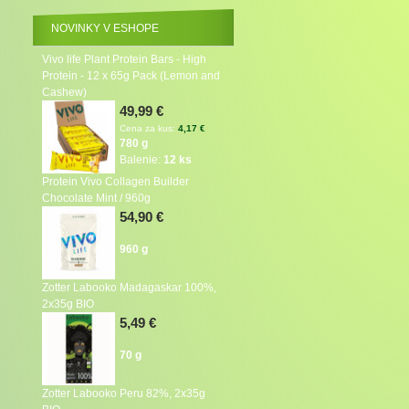
NOVINKY V ESHOPE
Vivo life Plant Protein Bars - High
Protein - 12 x 65g Pack (Lemon and
Cashew)
49,99 €
Cena za kus:
4,17 €
780 g
Balenie:
12 ks
Protein Vivo Collagen Builder
Chocolate Mint / 960g
54,90 €
960 g
Zotter Labooko Madagaskar 100%,
2x35g BIO
5,49 €
70 g
Zotter Labooko Peru 82%, 2x35g