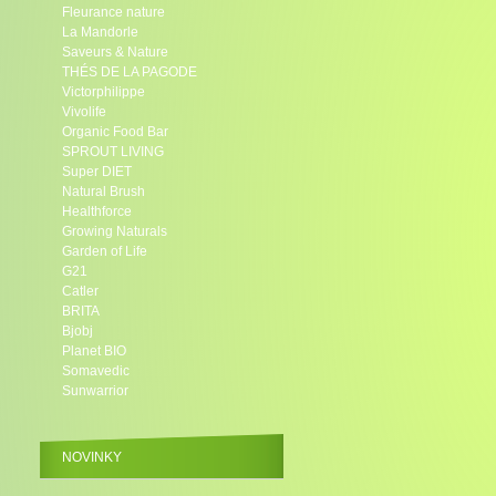
Fleurance nature
La Mandorle
Saveurs & Nature
THÉS DE LA PAGODE
Victorphilippe
Vivolife
Organic Food Bar
SPROUT LIVING
Super DIET
Natural Brush
Healthforce
Growing Naturals
Garden of Life
G21
Catler
BRITA
Bjobj
Planet BIO
Somavedic
Sunwarrior
NOVINKY