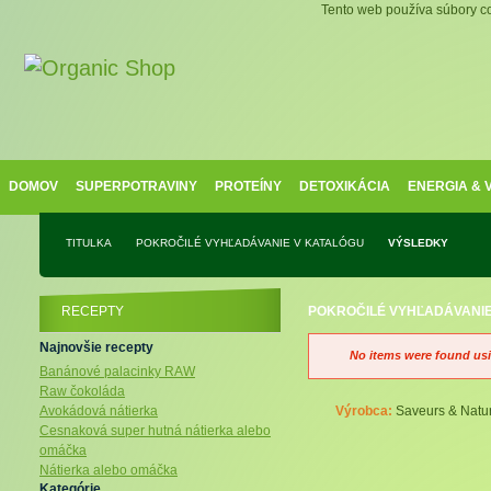
Tento web používa súbory co
DOMOV
SUPERPOTRAVINY
PROTEÍNY
DETOXIKÁCIA
ENERGIA &
TITULKA
POKROČILÉ VYHĽADÁVANIE V KATALÓGU
VÝSLEDKY
RECEPTY
POKROČILÉ VYHĽADÁVANIE
Najnovšie recepty
No items were found usin
Banánové palacinky RAW
Raw čokoláda
Avokádová nátierka
Výrobca:
Saveurs & Natu
Cesnaková super hutná nátierka alebo
omáčka
Nátierka alebo omáčka
Kategórie