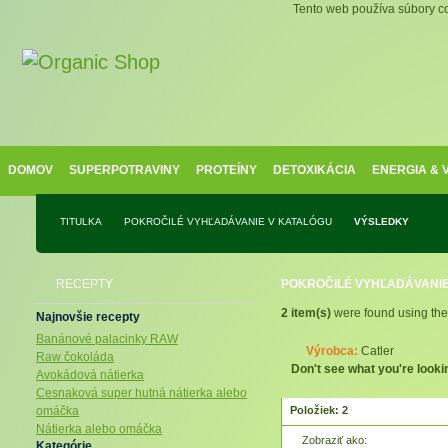
Tento web používa súbory co
DOMOV
SUPERPOTRAVINY
PROTEÍNY
DETOXIKÁCIA
ENERGIA &
TITULKA
POKROČILÉ VYHĽADÁVANIE V KATALÓGU
VÝSLEDKY
RECEPTY
POKROČILÉ VYHĽADÁVANIE
2 item(s)
were found using the 
Najnovšie recepty
Banánové palacinky RAW
Výrobca:
Catler
Raw čokoláda
Don't see what you're looki
Avokádová nátierka
Cesnaková super hutná nátierka alebo
omáčka
Položiek: 2
Nátierka alebo omáčka
Zobraziť ako:
Kategórie