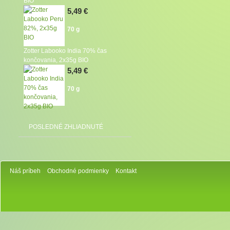
BIO
5,49 €
70 g
Zotter Labooko India 70% čas
končovania, 2x35g BIO
5,49 €
70 g
POSLEDNÉ ZHLIADNUTÉ
Náš príbeh
Obchodné podmienky
Kontakt