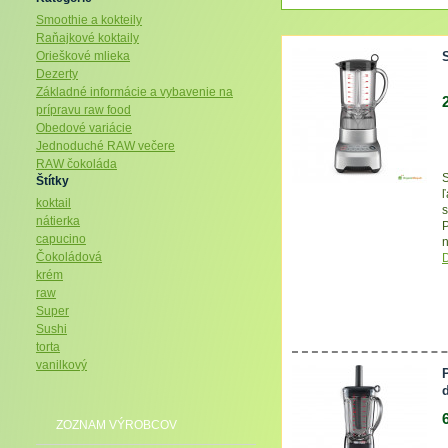
Smoothie a kokteily
Raňajkové koktaily
Orieškové mlieka
Dezerty
Základné informácie a vybavenie na
prípravu raw food
Obedové variácie
Jednoduché RAW večere
RAW čokoláda
S
Štítky
ľ
koktail
s
nátierka
P
capucino
n
Čokoládová
D
krém
P
raw
p
Super
Sushi
torta
vanilkový
ZOZNAM VÝROBCOV