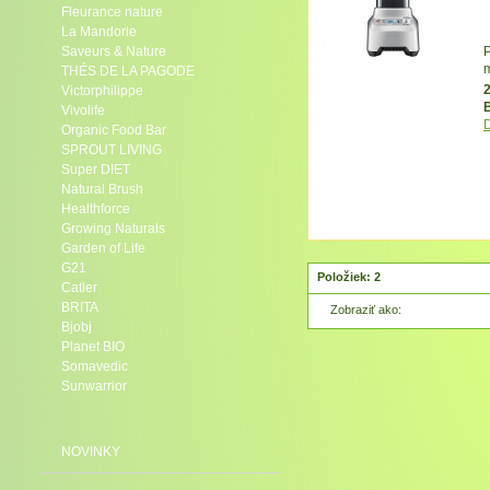
Fleurance nature
La Mandorle
Saveurs & Nature
P
m
THÉS DE LA PAGODE
Victorphilippe
Vivolife
D
Organic Food Bar
SPROUT LIVING
P
Super DIET
p
Natural Brush
Healthforce
Growing Naturals
Garden of Life
G21
Položiek: 2
Catler
BRITA
Zobraziť ako:
Bjobj
Planet BIO
Somavedic
Sunwarrior
NOVINKY