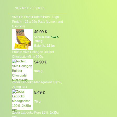
NOVINKY V ESHOPE
Vivo life Plant Protein Bars - High
Protein - 12 x 65g Pack (Lemon and
Cashew)
49,99 €
Cena za kus:
4,17 €
780 g
Balenie:
12 ks
Protein Vivo Collagen Builder
Chocolate Mint / 960g
54,90 €
960 g
Zotter Labooko Madagaskar 100%,
2x35g BIO
5,49 €
70 g
Zotter Labooko Peru 82%, 2x35g